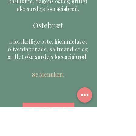
basilikum, dagens ost og grillet
øko surdejs foccaciabrød.
Ostebræt
4 forskellige oste, hjemmelavet
oliventapenade, saltmandler og
grillet øko surdejs foccaciabrød.
Se Menukort
Book Bord
Vi tager imod bordbestilling på
kontakt@zaetteberg.dk
.
Du modtager en bekræftelse på e-