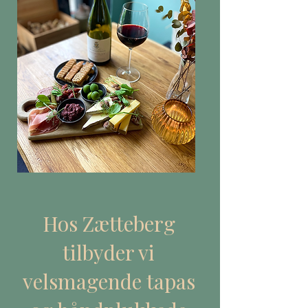
Hos Zætteberg
tilbyder vi
velsmagende tapas