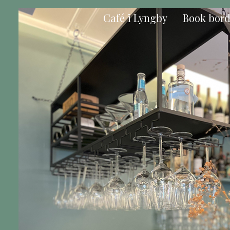
Café i Lyngby
Book bor